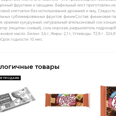
енный фруктами и овощами. Вафельный лист приготовлен из
овой клетчатки без использования дрожжей и яиц. Сладость
льных сублимированных фруктов: финикСостав: финиковая пас
я, крахмал кукурузный, натуральный апельсиновый сок конц
атор (лецитин соевый), соль морская, разрыхлитель гидрокар
новое масло. Белки- 3,6 г, Жиры- 2,1 г, Углеводы- 72,9 г . 324
Срок годности: 10 мес.
логичные товары
 В ПРОДАЖЕ