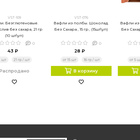
VST-109
VST-076
и. Безглютеновые.
Вафли из полбы. Шоколад.
Вафли из
лив без сахара, 21 гр
Без Сахара., 15 гр., (15шт\уп)
Без Сахара
(10 шт\уп)
0
0
43 ₽
28 ₽
1 шт
21 гр / шт
от 15 шт
16 гр / шт
от 5 
Распродано
В корзину