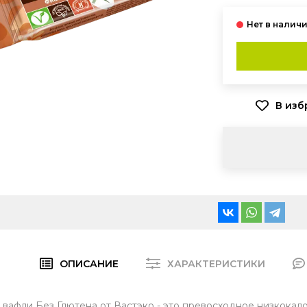
ОПИСАНИЕ
ХАРАКТЕРИСТИКИ
 вафли Без Глютена от Вастэко - это превосходное низкокал