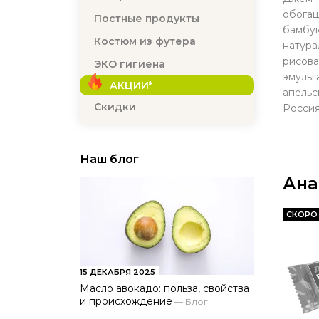
обогащ
Постные продукты
бамбук
Костюм из футера
натура
рисова
ЭКО гигиена
эмульг
АКЦИИ*
апельси
Скидки
Россия
Наш блог
Ана
СКОРО
15 ДЕКАБРЯ 2025
Масло авокадо: польза, свойства
и происхождение
—
Блог