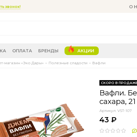
О 
ть звонок!
КА
ОПЛАТА
БРЕНДЫ
АКЦИИ
т-магазин «Эко Дары»
Полезные сладости
Вафли
СКОРО В ПРОДАЖ
Вафли. Б
сахара, 21
Артикул:
VST-107
43 ₽