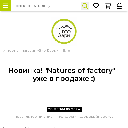
Интернет-магазин «Эко Дары»
Блог
Новинка! "Natures of factory" -
уже в продаже :)
28 ФЕВРАЛЯ 2024
правильное питание
•
ппсладости
•
здоровыйперекус