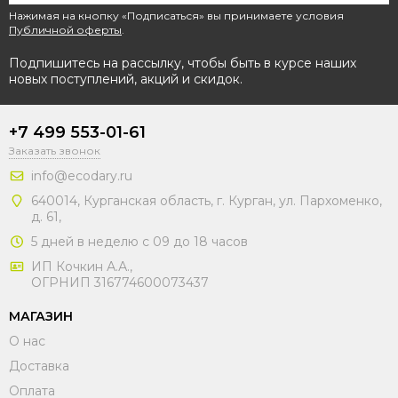
Нажимая на кнопку «Подписаться» вы принимаете условия
Публичной оферты
.
Подпишитесь на рассылку, чтобы быть в курсе наших
новых поступлений, акций и скидок.
+7 499 553-01-61
Заказать звонок
info@ecodary.ru
640014, Курганская область, г. Курган, ул. Пархоменко,
д. 61,
5 дней в неделю с 09 до 18 часов
ИП Кочкин А.А.,
ОГРНИП 316774600073437
МАГАЗИН
О нас
Доставка
Оплата