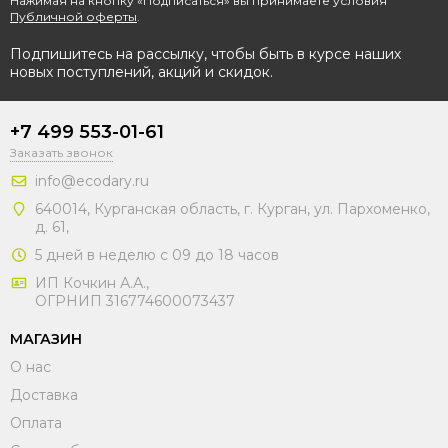
Нажимая на кнопку «Подписаться» вы принимаете условия
Публичной оферты
.
Подпишитесь на рассылку, чтобы быть в курсе наших
новых поступлений, акций и скидок.
+7 499 553-01-61
Заказать звонок
info@ecodary.ru
640014, Курганская область, г. Курган, ул. Пархоменко,
д. 61,
5 дней в неделю с 09 до 18 часов
ИП Кочкин А.А.,
ОГРНИП 316774600073437
МАГАЗИН
О нас
Доставка
Оплата