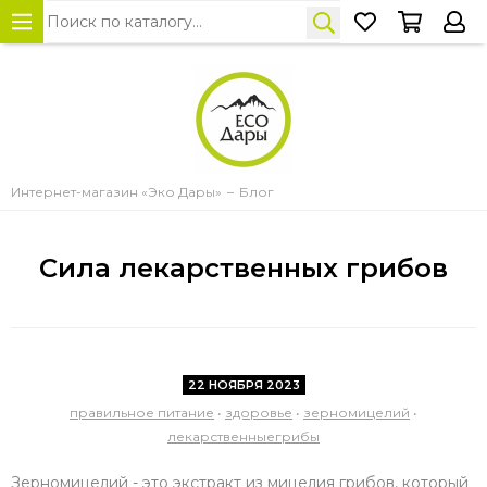
Интернет-магазин «Эко Дары»
Блог
Сила лекарственных грибов
22 НОЯБРЯ 2023
правильное питание
•
здоровье
•
зерномицелий
•
лекарственныегрибы
Зерномицелий - это экстракт из мицелия грибов, который