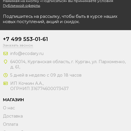
Нажимая на кнопку «Подписаться» вы принимаете условия
Публичной оферты
.
Подпишитесь на рассылку, чтобы быть в курсе наших
новых поступлений, акций и скидок.
+7 499 553-01-61
Заказать звонок
info@ecodary.ru
640014, Курганская область, г. Курган, ул. Пархоменко,
д. 61,
5 дней в неделю с 09 до 18 часов
ИП Кочкин А.А.,
ОГРНИП 316774600073437
МАГАЗИН
О нас
Доставка
Оплата