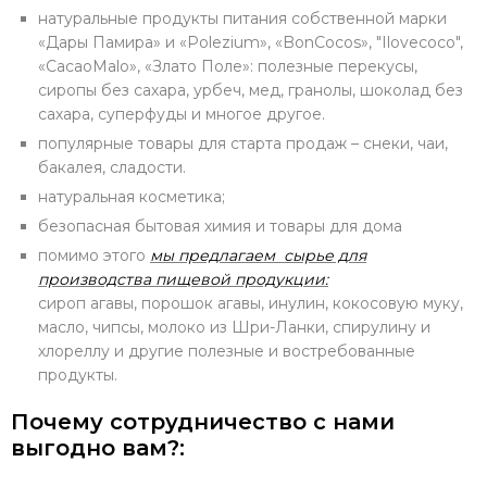
натуральные продукты питания собственной марки
«Дары Памира» и «Polezium», «BonCocos», "Ilovecoco",
«CacaoMalo», «Злато Поле»: полезные перекусы,
сиропы без сахара, урбеч, мед, гранолы, шоколад без
сахара, суперфуды и многое другое.
популярные товары для старта продаж – снеки, чаи,
бакалея, сладости.
натуральная косметика;
безопасная бытовая химия и товары для дома
помимо этого
мы предлагаем сырье для
производства пищевой продукции:
сироп агавы, порошок агавы, инулин, кокосовую муку,
масло, чипсы, молоко из Шри-Ланки, спирулину и
хлореллу и другие полезные и востребованные
продукты.
Почему сотрудничество с нами
выгодно вам?: