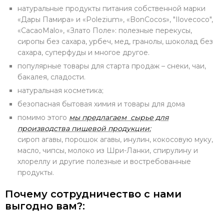
натуральные продукты питания собственной марки
«Дары Памира» и «Polezium», «BonCocos», "Ilovecoco",
«CacaoMalo», «Злато Поле»: полезные перекусы,
сиропы без сахара, урбеч, мед, гранолы, шоколад без
сахара, суперфуды и многое другое.
популярные товары для старта продаж – снеки, чаи,
бакалея, сладости.
натуральная косметика;
безопасная бытовая химия и товары для дома
помимо этого
мы предлагаем сырье для
производства пищевой продукции:
сироп агавы, порошок агавы, инулин, кокосовую муку,
масло, чипсы, молоко из Шри-Ланки, спирулину и
хлореллу и другие полезные и востребованные
продукты.
Почему сотрудничество с нами
выгодно вам?: