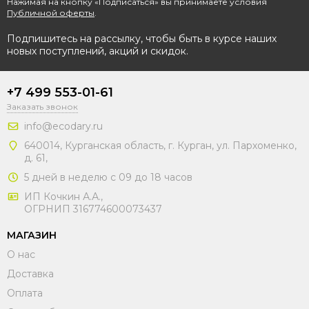
Нажимая на кнопку «Подписаться» вы принимаете условия
Публичной оферты
.
Подпишитесь на рассылку, чтобы быть в курсе наших
новых поступлений, акций и скидок.
+7 499 553-01-61
Заказать звонок
info@ecodary.ru
640014, Курганская область, г. Курган, ул. Пархоменко,
д. 61,
5 дней в неделю с 09 до 18 часов
ИП Кочкин А.А.,
ОГРНИП 316774600073437
МАГАЗИН
О нас
Доставка
Оплата