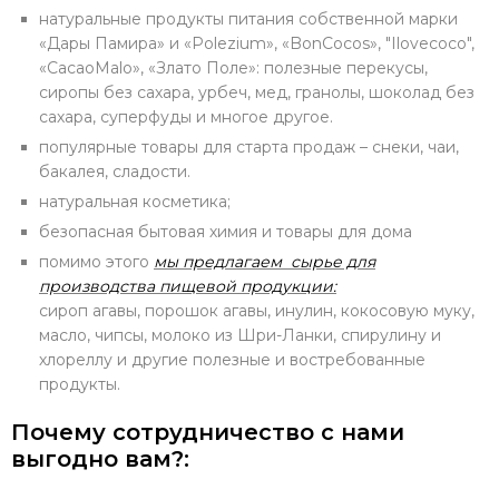
натуральные продукты питания собственной марки
«Дары Памира» и «Polezium», «BonCocos», "Ilovecoco",
«CacaoMalo», «Злато Поле»: полезные перекусы,
сиропы без сахара, урбеч, мед, гранолы, шоколад без
сахара, суперфуды и многое другое.
популярные товары для старта продаж – снеки, чаи,
бакалея, сладости.
натуральная косметика;
безопасная бытовая химия и товары для дома
помимо этого
мы предлагаем сырье для
производства пищевой продукции:
сироп агавы, порошок агавы, инулин, кокосовую муку,
масло, чипсы, молоко из Шри-Ланки, спирулину и
хлореллу и другие полезные и востребованные
продукты.
Почему сотрудничество с нами
выгодно вам?: