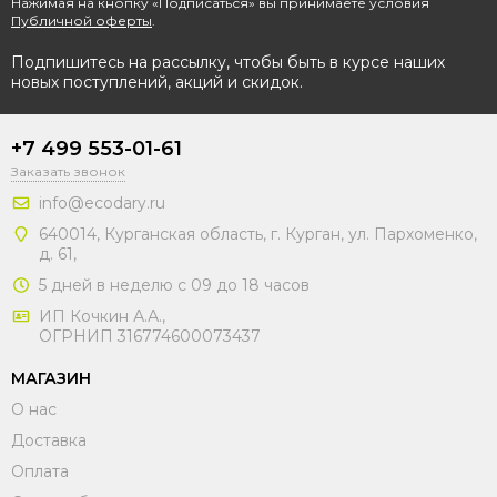
Нажимая на кнопку «Подписаться» вы принимаете условия
Публичной оферты
.
Подпишитесь на рассылку, чтобы быть в курсе наших
новых поступлений, акций и скидок.
+7 499 553-01-61
Заказать звонок
info@ecodary.ru
640014, Курганская область, г. Курган, ул. Пархоменко,
д. 61,
5 дней в неделю с 09 до 18 часов
ИП Кочкин А.А.,
ОГРНИП 316774600073437
МАГАЗИН
О нас
Доставка
Оплата