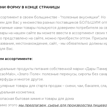
НИ ФОРМУ В КОНЦЕ СТРАНИЦЫ
сортимент в своем большинстве - "полезные вкусняшки". Но 
ем для Вас у множества разных поставщиков БОЛЬШИМ опт
гаемые нами товары пользуются доверием потребителя за св
вары на нашем сайте вы можете ввести в ассортимент своих 
о представлено на сайте, можно приобрести оптом. Присыла
азвание, местонахождение, сайт, - мы обязательно должны 
для Вас.
ем ассортименте:
уральные продукты питания собственной марки «Дары Памира»
caoMalo», «Злато Поле»: полезные перекусы, сиропы без сахар
ерфуды и многое другое.
улярные товары для старта продаж – снеки, чаи, бакалея, сла
уральная косметика;
опасная бытовая химия и товары для дома
имо этого
мы предлагаем сырье для производства пищево