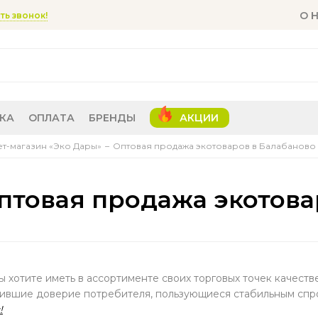
О 
ть звонок!
КА
ОПЛАТА
БРЕНДЫ
АКЦИИ
т-магазин «Эко Дары»
Оптовая продажа экотоваров в Балабаново
птовая продажа экотова
ы хотите иметь в ассортименте своих торговых точек качест
ившие доверие потребителя, пользующиеся стабильным спр
!