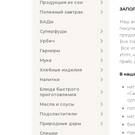
Продукция из сои
ЗАПОЛ
Полезный завтрак
БАДы
Наш ас
покупа
Суперфуды
предла
Урбеч
Все то
Все чт
Гарниры
ИНН, н
Мука
прайс 
Хлебные изделия
В наш
Напитки
нат
Блюда быстрого
«Ca
приготовления
суп
Масла и соусы
поп
Подсластители
нат
Природные дары
без
пом
Специи