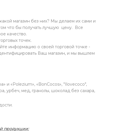
какой магазин без них? Мы делаем их сами и
ом что бы получать лучшую цену. Все
ое качество.
торговых точек.
йте информацию о своей торговой точке -
идентифицировать Ваш магазин, и мы вышлем
 и «Polezium», «BonCocos», "Ilovecoco",
а, урбеч, мед, гранолы, шоколад без сахара,
дости.
й продукции: