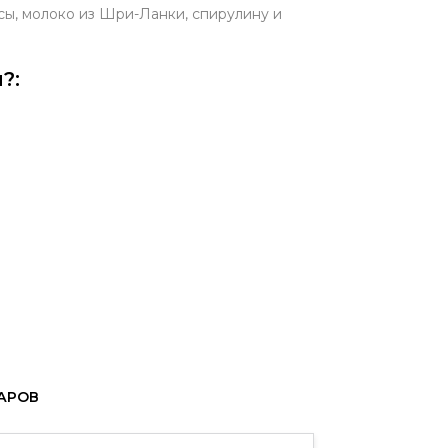
псы, молоко из Шри-Ланки, спирулину и
?:
ВАРОВ