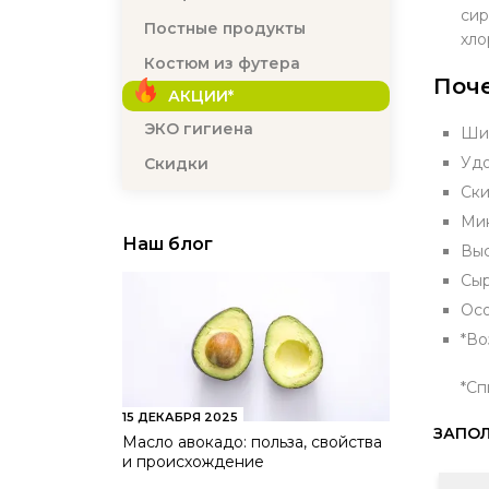
сир
Постные продукты
хло
Костюм из футера
Поче
АКЦИИ*
ЭКО гигиена
Шир
Удо
Скидки
Ски
Мин
Наш блог
Выс
Сыр
Осо
*Во
*Сп
15 ДЕКАБРЯ 2025
ЗАПОЛ
Масло авокадо: польза, свойства
и происхождение