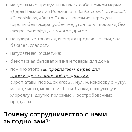
натуральные продукты питания собственной марки
«Дары Памира» и «Polezium», «BonCocos», "Ilovecoco",
«CacaoMalo», «Злато Поле»: полезные перекусы,
сиропы без сахара, урбеч, мед, гранолы, шоколад без
сахара, суперфуды и многое другое.
популярные товары для старта продаж – снеки, чаи,
бакалея, сладости.
натуральная косметика;
безопасная бытовая химия и товары для дома
помимо этого
мы предлагаем сырье для
производства пищевой продукции:
сироп агавы, порошок агавы, инулин, кокосовую муку,
масло, чипсы, молоко из Шри-Ланки, спирулину и
хлореллу и другие полезные и востребованные
продукты.
Почему сотрудничество с нами
выгодно вам?: