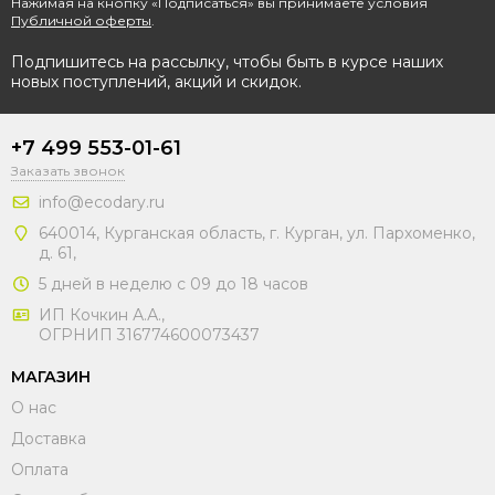
Нажимая на кнопку «Подписаться» вы принимаете условия
Публичной оферты
.
Подпишитесь на рассылку, чтобы быть в курсе наших
новых поступлений, акций и скидок.
+7 499 553-01-61
Заказать звонок
info@ecodary.ru
640014, Курганская область, г. Курган, ул. Пархоменко,
д. 61,
5 дней в неделю с 09 до 18 часов
ИП Кочкин А.А.,
ОГРНИП 316774600073437
МАГАЗИН
О нас
Доставка
Оплата