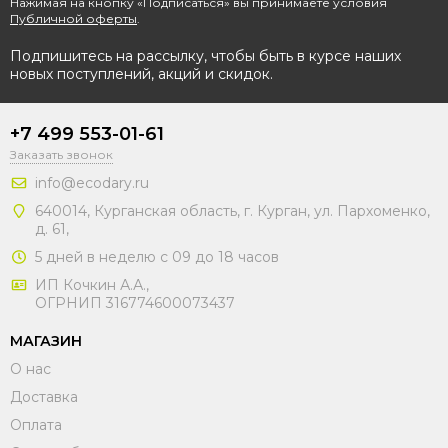
Нажимая на кнопку «Подписаться» вы принимаете условия
Публичной оферты
.
Подпишитесь на рассылку, чтобы быть в курсе наших
новых поступлений, акций и скидок.
+7 499 553-01-61
Заказать звонок
info@ecodary.ru
640014, Курганская область, г. Курган, ул. Пархоменко,
д. 61,
5 дней в неделю с 09 до 18 часов
ИП Кочкин А.А.,
ОГРНИП 316774600073437
МАГАЗИН
О нас
Доставка
Оплата