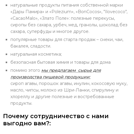
натуральные продукты питания собственной марки
«Дары Памира» и «Polezium», «BonCocos», "Ilovecoco",
«CacaoMalo», «Злато Поле»: полезные перекусы,
сиропы без сахара, урбеч, мед, гранолы, шоколад без
сахара, суперфуды и многое другое.
популярные товары для старта продаж – снеки, чаи,
бакалея, сладости.
натуральная косметика;
безопасная бытовая химия и товары для дома
помимо этого
мы предлагаем сырье для
производства пищевой продукции:
сироп агавы, порошок агавы, инулин, кокосовую муку,
масло, чипсы, молоко из Шри-Ланки, спирулину и
хлореллу и другие полезные и востребованные
продукты.
Почему сотрудничество с нами
выгодно вам?: