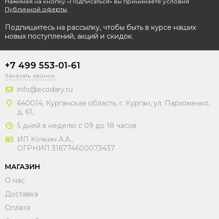
Нажимая на кнопку «Подписаться» вы принимаете условия
Публичной оферты
.
Подпишитесь на рассылку, чтобы быть в курсе наших
новых поступлений, акций и скидок.
+7 499 553-01-61
Заказать звонок
info@ecodary.ru
640014, Курганская область, г. Курган, ул. Пархоменко,
д. 61,
5 дней в неделю с 09 до 18 часов
ИП Кочкин А.А.,
ОГРНИП 316774600073437
МАГАЗИН
О нас
Доставка
Оплата