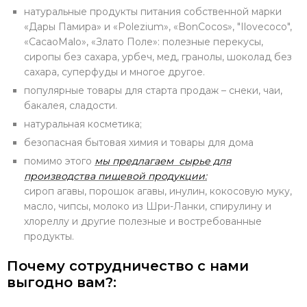
натуральные продукты питания собственной марки
«Дары Памира» и «Polezium», «BonCocos», "Ilovecoco",
«CacaoMalo», «Злато Поле»: полезные перекусы,
сиропы без сахара, урбеч, мед, гранолы, шоколад без
сахара, суперфуды и многое другое.
популярные товары для старта продаж – снеки, чаи,
бакалея, сладости.
натуральная косметика;
безопасная бытовая химия и товары для дома
помимо этого
мы предлагаем сырье для
производства пищевой продукции:
сироп агавы, порошок агавы, инулин, кокосовую муку,
масло, чипсы, молоко из Шри-Ланки, спирулину и
хлореллу и другие полезные и востребованные
продукты.
Почему сотрудничество с нами
выгодно вам?: