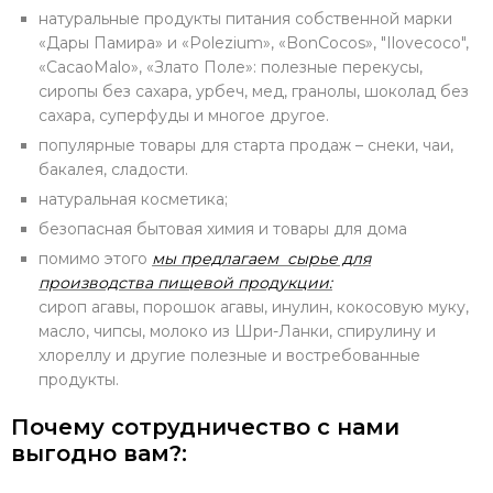
натуральные продукты питания собственной марки
«Дары Памира» и «Polezium», «BonCocos», "Ilovecoco",
«CacaoMalo», «Злато Поле»: полезные перекусы,
сиропы без сахара, урбеч, мед, гранолы, шоколад без
сахара, суперфуды и многое другое.
популярные товары для старта продаж – снеки, чаи,
бакалея, сладости.
натуральная косметика;
безопасная бытовая химия и товары для дома
помимо этого
мы предлагаем сырье для
производства пищевой продукции:
сироп агавы, порошок агавы, инулин, кокосовую муку,
масло, чипсы, молоко из Шри-Ланки, спирулину и
хлореллу и другие полезные и востребованные
продукты.
Почему сотрудничество с нами
выгодно вам?: