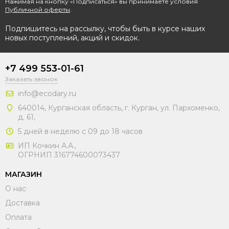
Нажимая на кнопку «Подписаться» вы принимаете условия
Публичной оферты
.
Подпишитесь на рассылку, чтобы быть в курсе наших
новых поступлений, акций и скидок.
+7 499 553-01-61
Заказать звонок
info@ecodary.ru
640014, Курганская область, г. Курган, ул. Пархоменко,
д. 61,
5 дней в неделю с 09 до 18 часов
ИП Кочкин А.А.,
ОГРНИП 316774600073437
МАГАЗИН
О нас
Доставка
Оплата