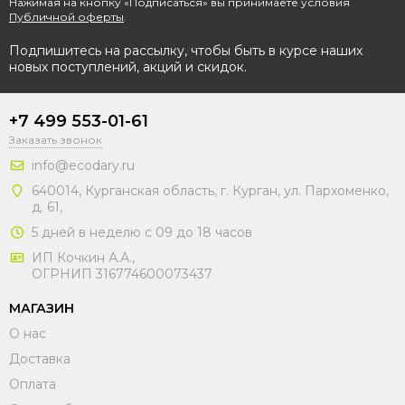
Нажимая на кнопку «Подписаться» вы принимаете условия
Публичной оферты
.
Подпишитесь на рассылку, чтобы быть в курсе наших
новых поступлений, акций и скидок.
+7 499 553-01-61
Заказать звонок
info@ecodary.ru
640014, Курганская область, г. Курган, ул. Пархоменко,
д. 61,
5 дней в неделю с 09 до 18 часов
ИП Кочкин А.А.,
ОГРНИП 316774600073437
МАГАЗИН
О нас
Доставка
Оплата