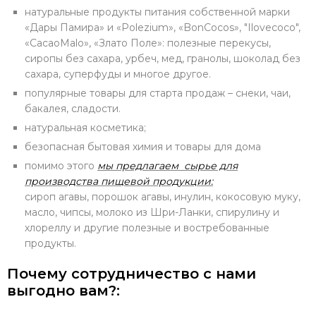
натуральные продукты питания собственной марки
«Дары Памира» и «Polezium», «BonCocos», "Ilovecoco",
«CacaoMalo», «Злато Поле»: полезные перекусы,
сиропы без сахара, урбеч, мед, гранолы, шоколад без
сахара, суперфуды и многое другое.
популярные товары для старта продаж – снеки, чаи,
бакалея, сладости.
натуральная косметика;
безопасная бытовая химия и товары для дома
помимо этого
мы предлагаем сырье для
производства пищевой продукции:
сироп агавы, порошок агавы, инулин, кокосовую муку,
масло, чипсы, молоко из Шри-Ланки, спирулину и
хлореллу и другие полезные и востребованные
продукты.
Почему сотрудничество с нами
выгодно вам?: