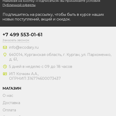
Нажимая на кнопку «Подписаться» вы принимаете условия
Публичной оферты
.
Подпишитесь на рассылку, чтобы быть в курсе наших
новых поступлений, акций и скидок.
+7 499 553-01-61
Заказать звонок
info@ecodary.ru
640014, Курганская область, г. Курган, ул. Пархоменко,
д. 61,
5 дней в неделю с 09 до 18 часов
ИП Кочкин А.А.,
ОГРНИП 316774600073437
МАГАЗИН
О нас
Доставка
Оплата