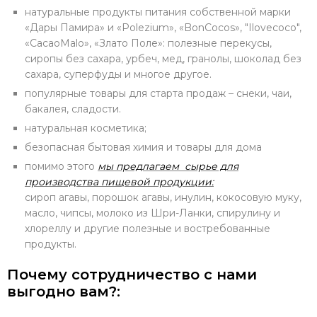
натуральные продукты питания собственной марки
«Дары Памира» и «Polezium», «BonCocos», "Ilovecoco",
«CacaoMalo», «Злато Поле»: полезные перекусы,
сиропы без сахара, урбеч, мед, гранолы, шоколад без
сахара, суперфуды и многое другое.
популярные товары для старта продаж – снеки, чаи,
бакалея, сладости.
натуральная косметика;
безопасная бытовая химия и товары для дома
помимо этого
мы предлагаем сырье для
производства пищевой продукции:
сироп агавы, порошок агавы, инулин, кокосовую муку,
масло, чипсы, молоко из Шри-Ланки, спирулину и
хлореллу и другие полезные и востребованные
продукты.
Почему сотрудничество с нами
выгодно вам?: