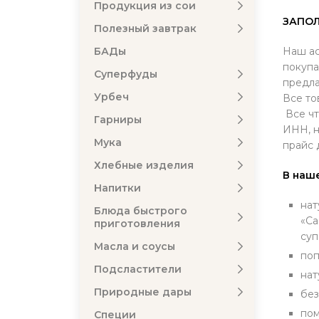
Продукция из сои
ЗАПОЛ
Полезный завтрак
БАДы
Наш ас
покупа
Суперфуды
предла
Урбеч
Все то
Все чт
Гарниры
ИНН, н
Мука
прайс 
Хлебные изделия
В наш
Напитки
нат
Блюда быстрого
«Ca
приготовления
суп
Масла и соусы
поп
Подсластители
нат
Природные дары
без
пом
Специи