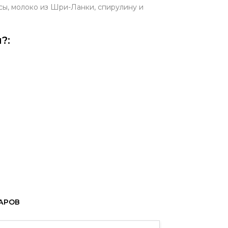
псы, молоко из Шри-Ланки, спирулину и
?:
ВАРОВ