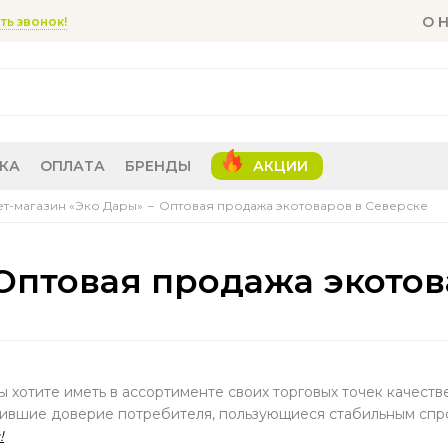
О 
ть звонок!
КА
ОПЛАТА
БРЕНДЫ
АКЦИИ
т-магазин «Эко Дары»
Оптовая продажа экотоваров в Северске
Оптовая продажа экотов
ы хотите иметь в ассортименте своих торговых точек качест
ившие доверие потребителя, пользующиеся стабильным спр
!