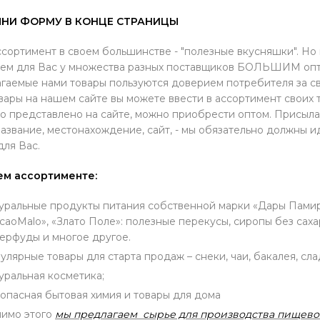
НИ ФОРМУ В КОНЦЕ СТРАНИЦЫ
сортимент в своем большинстве - "полезные вкусняшки". Но 
ем для Вас у множества разных поставщиков БОЛЬШИМ опт
гаемые нами товары пользуются доверием потребителя за св
вары на нашем сайте вы можете ввести в ассортимент своих 
о представлено на сайте, можно приобрести оптом. Присыла
азвание, местонахождение, сайт, - мы обязательно должны 
для Вас.
ем ассортименте:
уральные продукты питания собственной марки «Дары Памира»
caoMalo», «Злато Поле»: полезные перекусы, сиропы без сахар
ерфуды и многое другое.
улярные товары для старта продаж – снеки, чаи, бакалея, сла
уральная косметика;
опасная бытовая химия и товары для дома
имо этого
мы предлагаем сырье для производства пищево