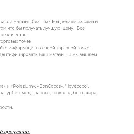
какой магазин без них? Мы делаем их сами и
ом что бы получать лучшую цену. Все
ое качество.
торговых точек.
йте информацию о своей торговой точке -
идентифицировать Ваш магазин, и мы вышлем
 и «Polezium», «BonCocos», "Ilovecoco",
а, урбеч, мед, гранолы, шоколад без сахара,
дости.
й продукции: