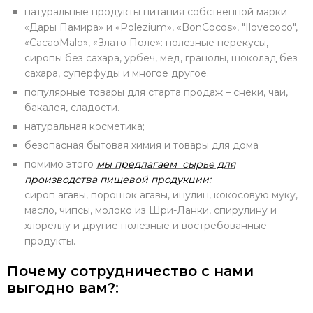
натуральные продукты питания собственной марки
«Дары Памира» и «Polezium», «BonCocos», "Ilovecoco",
«CacaoMalo», «Злато Поле»: полезные перекусы,
сиропы без сахара, урбеч, мед, гранолы, шоколад без
сахара, суперфуды и многое другое.
популярные товары для старта продаж – снеки, чаи,
бакалея, сладости.
натуральная косметика;
безопасная бытовая химия и товары для дома
помимо этого
мы предлагаем сырье для
производства пищевой продукции:
сироп агавы, порошок агавы, инулин, кокосовую муку,
масло, чипсы, молоко из Шри-Ланки, спирулину и
хлореллу и другие полезные и востребованные
продукты.
Почему сотрудничество с нами
выгодно вам?: