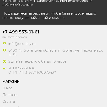
Нажимая на кнопку «Подписаться» вы принимаете условия
Публичной оферты
.
Подпишитесь на рассылку, чтобы быть в курсе наших
новых поступлений, акций и скидок.
+7 499 553-01-61
Заказать звонок
info@ecodary.ru
640014, Курганская область, г. Курган, ул. Пархоменко,
д. 61,
5 дней в неделю с 09 до 18 часов
ИП Кочкин А.А.,
ОГРНИП 316774600073437
МАГАЗИН
О нас
Доставка
Оплата