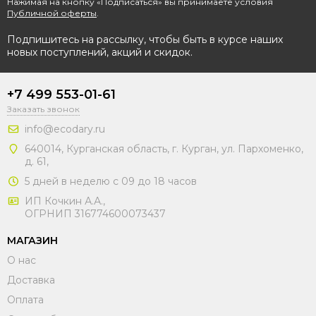
Нажимая на кнопку «Подписаться» вы принимаете условия
Публичной оферты
.
Подпишитесь на рассылку, чтобы быть в курсе наших
новых поступлений, акций и скидок.
+7 499 553-01-61
Заказать звонок
info@ecodary.ru
640014, Курганская область, г. Курган, ул. Пархоменко,
д. 61,
5 дней в неделю с 09 до 18 часов
ИП Кочкин А.А.,
ОГРНИП 316774600073437
МАГАЗИН
О нас
Доставка
Оплата