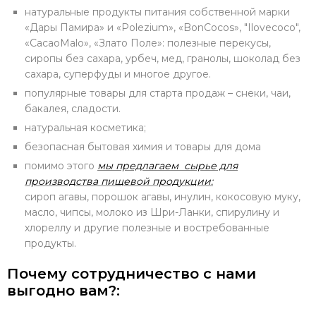
натуральные продукты питания собственной марки
«Дары Памира» и «Polezium», «BonCocos», "Ilovecoco",
«CacaoMalo», «Злато Поле»: полезные перекусы,
сиропы без сахара, урбеч, мед, гранолы, шоколад без
сахара, суперфуды и многое другое.
популярные товары для старта продаж – снеки, чаи,
бакалея, сладости.
натуральная косметика;
безопасная бытовая химия и товары для дома
помимо этого
мы предлагаем сырье для
производства пищевой продукции:
сироп агавы, порошок агавы, инулин, кокосовую муку,
масло, чипсы, молоко из Шри-Ланки, спирулину и
хлореллу и другие полезные и востребованные
продукты.
Почему сотрудничество с нами
выгодно вам?: