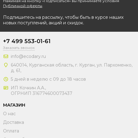
Нажимая на кнопку «Подписаться» вы принимаете условия
Публичной оферты
.
Подпишитесь на рассылку, чтобы быть в курсе наших
новых поступлений, акций и скидок.
+7 499 553-01-61
Заказать звонок
info@ecodary.ru
640014, Курганская область, г. Курган, ул. Пархоменко,
д. 61,
5 дней в неделю с 09 до 18 часов
ИП Кочкин А.А.,
ОГРНИП 316774600073437
МАГАЗИН
О нас
Доставка
Оплата