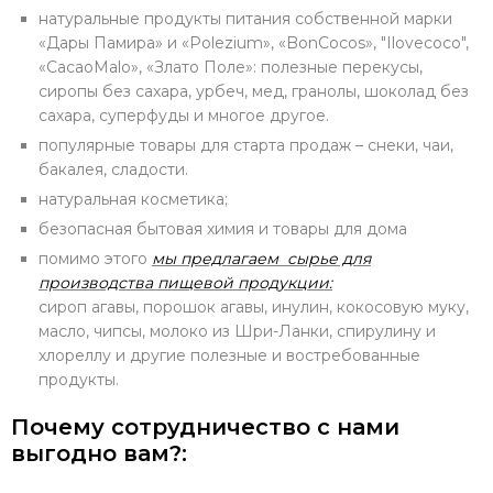
натуральные продукты питания собственной марки
«Дары Памира» и «Polezium», «BonCocos», "Ilovecoco",
«CacaoMalo», «Злато Поле»: полезные перекусы,
сиропы без сахара, урбеч, мед, гранолы, шоколад без
сахара, суперфуды и многое другое.
популярные товары для старта продаж – снеки, чаи,
бакалея, сладости.
натуральная косметика;
безопасная бытовая химия и товары для дома
помимо этого
мы предлагаем сырье для
производства пищевой продукции:
сироп агавы, порошок агавы, инулин, кокосовую муку,
масло, чипсы, молоко из Шри-Ланки, спирулину и
хлореллу и другие полезные и востребованные
продукты.
Почему сотрудничество с нами
выгодно вам?: