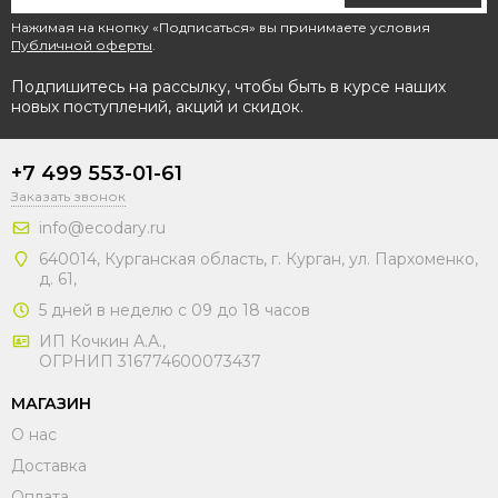
Нажимая на кнопку «Подписаться» вы принимаете условия
Публичной оферты
.
Подпишитесь на рассылку, чтобы быть в курсе наших
новых поступлений, акций и скидок.
+7 499 553-01-61
Заказать звонок
info@ecodary.ru
640014, Курганская область, г. Курган, ул. Пархоменко,
д. 61,
5 дней в неделю с 09 до 18 часов
ИП Кочкин А.А.,
ОГРНИП 316774600073437
МАГАЗИН
О нас
Доставка
Оплата