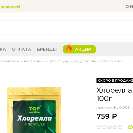
О 
ть звонок!
КА
ОПЛАТА
БРЕНДЫ
АКЦИИ
т-магазин «Эко Дары»
Суперфуды
Водоросли
Спирулина
СКОРО В ПРОДАЖ
Хлорелла
100г
Артикул:
KLK-009
759 ₽