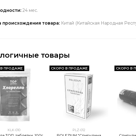
годности:
24 мес.
а происхождения товара:
Китай (Китайская Народная Респу
логичные товары
 В ПРОДАЖЕ
СКОРО В ПРОДАЖЕ
СКОРО В 
KLK-010
PLZ-012
а ТОП, таблетки, 100г
POLEZIUM "Спирулина
Спирули