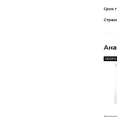
Срок 
Стран
Ана
СКОРО
Хлорелл