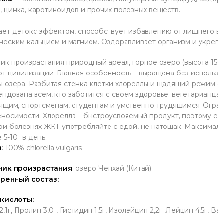
, цинка, каротиноидов и прочих полезных веществ.
ет детокс эффектом, способствует избавлению от лишнего в
ческим кальцием и магнием. Оздоравливает организм и укре
ик произрастания природный ареал, горное озеро (высота 15
от цивилизации. Главная особенность – выращена без исполь
ы озера. Разбитая стенка клетки хлореллы и щадящий режим
ндована всем, кто заботится о своем здоровье: вегетариа
ящим, спортсменам, студентам и умственно трудящимся. Огр
носимости. Хлорелла – быстроусвояемый продукт, поэтому ее
ри болезнях ЖКТ употребляйте с едой, не натощак. Максим
 5-10г в день.
в
: 100% chlorella vulgaris
ник произрастания:
озеро Ченхай (Китай)
ренный состав:
кислоты:
,1г, Пролин 3,0г, Гистидин 1,5г, Изолейцин 2,2г, Лейцин 4,5г, В