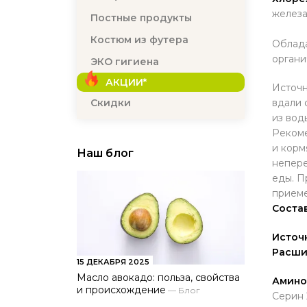
железа
Постные продукты
Костюм из футера
Облада
органи
ЭКО гигиена
АКЦИИ*
Источн
вдали 
Скидки
из вод
Рекоме
и корм
Наш блог
непере
еды. П
приеме
Соста
Источ
Расши
15 ДЕКАБРЯ 2025
Масло авокадо: польза, свойства
Амино
и происхождение
—
Блог
Серин 2