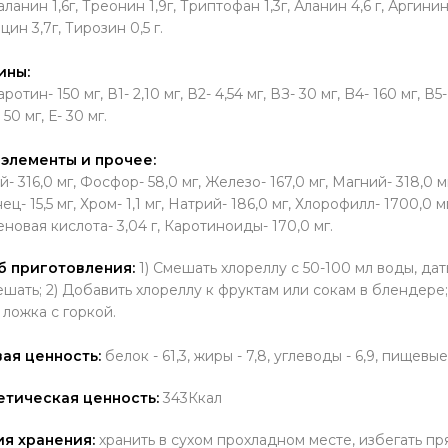
анин 1,6г, Треонин 1,9г, Триптофан 1,3г, Аланин 4,6 г, Аргинин
лицин 3,7г, Тирозин 0,5 г.
ины:
ротин- 150 мг, В1- 2,10 мг, В2- 4,54 мг, ВЗ- 30 мг, B4- 160 мг, В5- 
 50 мг, Е- 30 мг.
элементы и прочее:
- 316,0 мг, Фосфор- 58,0 мг, Железо- 167,0 мг, Магний- 318,0 мг
ц- 15,5 мг, Хром- 1,1 мг, Натрий- 186,0 мг, Хлорофилл- 1700,0 м
новая кислота- 3,04 г, Каротиноиды- 170,0 мг.
б приготовления:
1) Смешать хлореллу с 50-100 мл воды, дат
шать; 2) Добавить хлореллу к фруктам или сокам в блендере; 
 ложка с горкой.
ая ценность:
белок - 61,3, жиры - 7,8, углеводы - 6,9, пищевые
етическая ценность:
343Ккал
ия хранения:
хранить в сухом прохладном месте, избегать пр