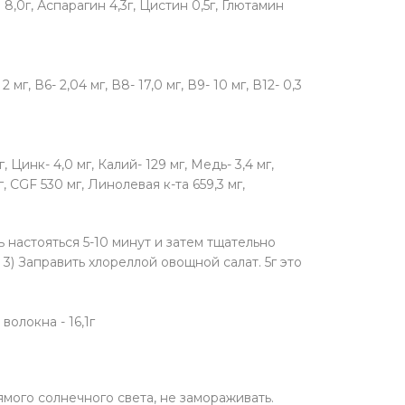
 8,0г, Аспарагин 4,3г, Цистин 0,5г, Глютамин
2 мг, В6- 2,04 мг, В8- 17,0 мг, В9- 10 мг, В12- 0,3
, Цинк- 4,0 мг, Калий- 129 мг, Медь- 3,4 мг,
г, CGF 530 мг, Линолевая к-та 659,3 мг,
ь настояться 5-10 минут и затем тщательно
3) Заправить хлореллой овощной салат. 5г это
 волокна - 16,1г
ямого солнечного света, не замораживать.