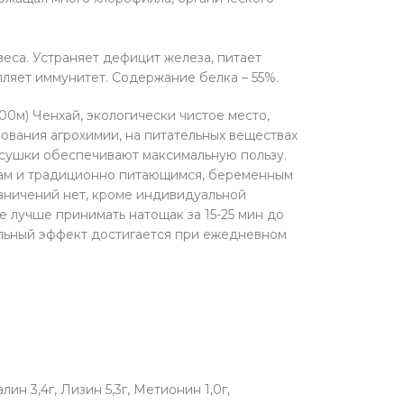
еса. Устраняет дефицит железа, питает
пляет иммунитет. Содержание белка – 55%.
00м) Ченхай, экологически чистое место,
зования агрохимии, на питательных веществах
 сушки обеспечивают максимальную пользу.
нцам и традиционно питающимся, беременным
аничений нет, кроме индивидуальной
 лучше принимать натощак за 15-25 мин до
альный эффект достигается при ежедневном
алин 3,4г, Лизин 5,3г, Метионин 1,0г,