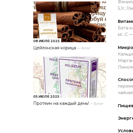
Фенилал
5,1г, Г
Витам
Бета-ка
мг, С —
08 ИЮЛЯ 2025
Микро
Цейлонская корица
—
Блог
Кальций
Маргане
Линоле
Спосо
переме
чайная
05 ИЮЛЯ 2025
Протеин на каждый день!
—
Блог
Пищев
Энерг
Услов