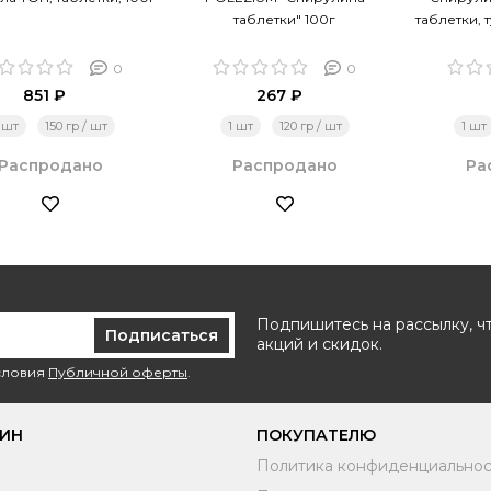
таблетки" 100г
таблетки, 
0
0
851 ₽
267 ₽
 шт
150 гр / шт
1 шт
120 гр / шт
1 шт
Распродано
Распродано
Ра
Подпишитесь на рассылку, ч
Подписаться
акций и скидок.
условия
Публичной оферты
.
ЗИН
ПОКУПАТЕЛЮ
Политика конфиденциальнос