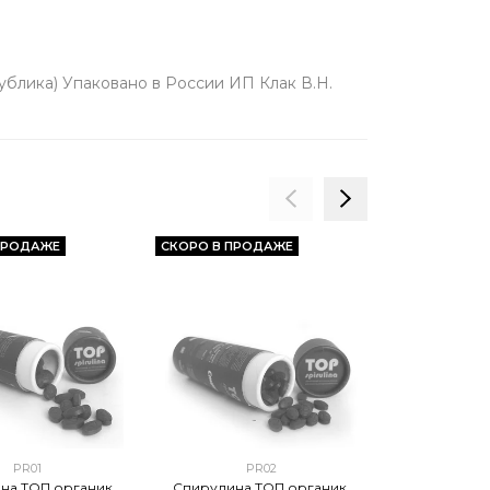
блика) Упаковано в России ИП Клак В.Н.
ПРОДАЖЕ
СКОРО В ПРОДАЖЕ
PR01
PR02
LF
на ТОП органик,
Спирулина ТОП органик,
Спирулин