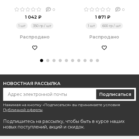
0
0
1 042 ₽
1 871 ₽
1 шт
350 гр / шт
1 шт
600 гр / шт
Распродано
Распродано
НОВОСТНАЯ РАССЫЛКА
Подписаться
Нажимая на кнопку «Подписаться» вы принимаете условия
Публичной оферты
.
Подпишитесь на рассылку, чтобы быть в курсе наших
новых поступлений, акций и скидок.